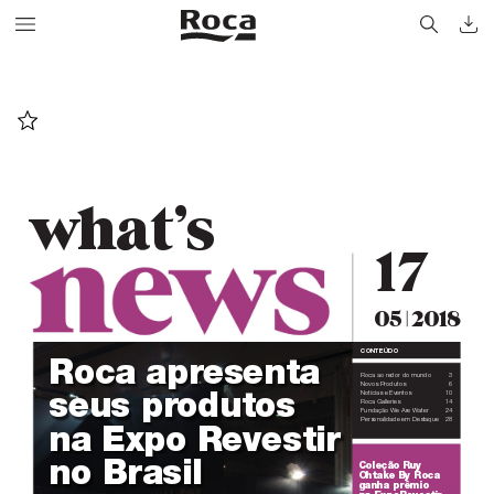
what
’
s
17
05 
 2018
|
CONTEÚDO
Roca apr
esenta
Roca ao redor do mundo 
3
Novos Produtos 
6
seus pr
odutos
Notícias e Eventos 
10
Roca Galleries 
14
Fundação We Ar
e W
ater 
24
Personalidade em Destaque 
28
na Expo Revestir
no Brasil
Coleção Ru
y 
Oht
ake By Roca 
ganha prêmio 