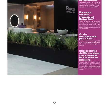
na E
x
poRevest
ir
O Prêmi
o Gr
and Pri
x de Lou
ça
s de
melh
or pro
duto da ca
tegor
ia foi da
do
par
a a col
eçã
o e apre
se
ntad
o em
exposição na F
uorisalone em Milão.
Roca a
poia
o ev
ento
interna
cional 
Design
 Does
*
Org
aniz
ado p
or Elis
ava e pelo Mu
seu 
de Design em Barcelona, Design Do
es*
incl
ui um fór
um, uma ex
ibiçã
o e uma 
sér
ia de wor
kshop
s sob
re com
o o
design molda os desafios globais da
nossa socie
dade.
O valor 
da comunicação
par
a a Roca
Nov
as campa
nhas de comunicação estão 
sendo lançadas para as coleç
ões Carmen 
e Beyond q
ue bus
cam i
ntera
ção c
om
o u
su
á
ri
o.
Repr
esent
a
ntes
da ON
U se r
eúnem
com a Fundação
W
e Ar
e W
ater em
Bar
celona
A subs
ec
retá
ria da
s Naç
ões U
nida
s,
Ali
son Sm
ale, e a di
retora d
o Cent
ro
de Info
rma
ção da O
NU em B
ruxela
s,
Deborah Sew
ard, vi
sitaram a F
undação
We Are Water par
a disc
utir fu
turo
s
projetos.